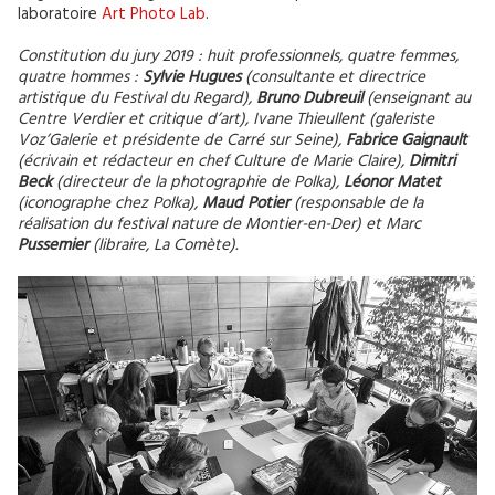
laboratoire
Art Photo Lab
.
Constitution du jury 2019 : huit professionnels, quatre femmes,
quatre hommes :
Sylvie Hugues
(consultante et directrice
artistique du Festival du Regard),
Bruno Dubreuil
(enseignant au
Centre Verdier et critique d’art), Ivane Thieullent (galeriste
Voz’Galerie et présidente de Carré sur Seine),
Fabrice Gaignault
(écrivain et rédacteur en chef Culture de Marie Claire),
Dimitri
Beck
(directeur de la photographie de Polka),
Léonor Matet
(iconographe chez Polka),
Maud Potier
(responsable de la
réalisation du festival nature de Montier-en-Der) et Marc
Pussemier
(libraire, La Comète).