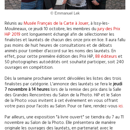
© Emmanuel Lek
Réunis au
Musée Français de la Carte à Jouer
, à Issy-les-
Moulineaux, ce jeudi 10 octobre, les membres du
jury des Prix
HiP 2019
ont longuement échangé afin de sélectionner les
finalistes et lauréats de chacun des onze prix en lice. Il aura fallu
pas moins de huit heures de consultations et de débats
animés pour tomber d'accord sur les noms des lauréats. En
effet, pour cette première édition des Prix HiP,
88 éditeurs
et
50 photographes autoédités ont souhaité participer, soit 240
ouvrages en compétition.
Dès la semaine prochaine seront dévoilées les listes des trois
finalistes par catégorie. L'annonce des lauréats se fera le
jeudi
7 novembre à 14 heures
lors de la remise des prix dans la Salle
des Grandes Rencontres du Salon de la Photo. HiP et le Salon
de la Photo vous invitent à cet événement en vous offrant
votre pass pour l'accès au Salon. Pour ce faire, rendez-vous
ici
.
Par ailleurs, une exposition "à livre ouvert" se tiendra du 7 au 11
novembre au Salon de la Photo. Elle présentera de manière
originale les ouvrages des lauréats, en partenariat avec le