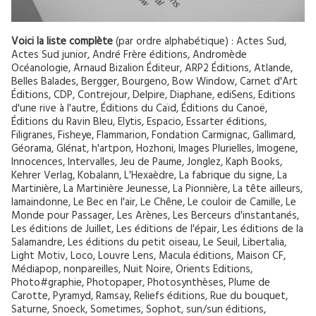
Voici la liste complète
(par ordre alphabétique) : Actes Sud,
Actes Sud junior, André Frère éditions, Andromède
Océanologie, Arnaud Bizalion Éditeur, ARP2 Éditions, Atlande,
Belles Balades, Bergger, Bourgeno, Bow Window, Carnet d'Art
Éditions, CDP, Contrejour, Delpire, Diaphane, ediSens, Editions
d'une rive à l'autre, Éditions du Caïd, Éditions du Canoë,
Éditions du Ravin Bleu, Elytis, Espacio, Essarter éditions,
Filigranes, Fisheye, Flammarion, Fondation Carmignac, Gallimard,
Géorama, Glénat, h'artpon, Hozhoni, Images Plurielles, Imogene,
Innocences, Intervalles, Jeu de Paume, Jonglez, Kaph Books,
Kehrer Verlag, Kobalann, L'Hexaèdre, La fabrique du signe, La
Martinière, La Martinière Jeunesse, La Pionnière, La tête ailleurs,
lamaindonne, Le Bec en l'air, Le Chêne, Le couloir de Camille, Le
Monde pour Passager, Les Arènes, Les Berceurs d'instantanés,
Les éditions de Juillet, Les éditions de l'épair, Les éditions de la
Salamandre, Les éditions du petit oiseau, Le Seuil, Libertalia,
Light Motiv, Loco, Louvre Lens, Macula éditions, Maison CF,
Médiapop, nonpareilles, Nuit Noire, Orients Editions,
Photo#graphie, Photopaper, Photosynthèses, Plume de
Carotte, Pyramyd, Ramsay, Reliefs éditions, Rue du bouquet,
Saturne, Snoeck, Sometimes, Sophot, sun/sun éditions,